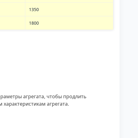
1350
1800
араметры агрегата, чтобы продлить
м характеристикам агрегата.