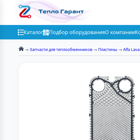
Каталог
Подбор оборудования
О компании
К
→
Запчасти для теплообменников
→
Пластины
→
Alfa Lava