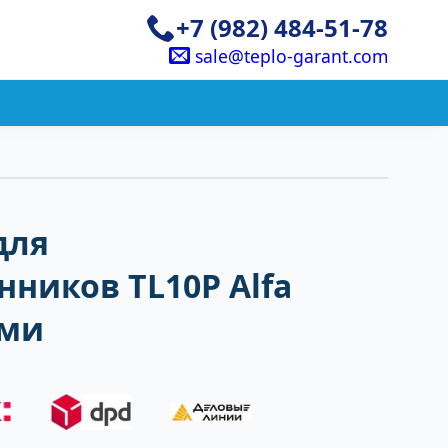
+7 (982) 484-51-78
sale@teplo-garant.com
для
ников TL10P Alfa
рми