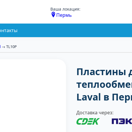
Ваша локация:
Пермь
онтакты
l
→ TL10P
Пластины 
теплообмен
Laval в Пе
Доставка через: