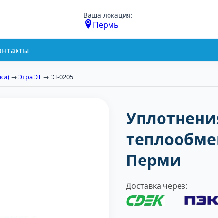
Ваша локация:
Пермь
онтакты
ки)
→
Этра ЭТ
→ ЭТ-0205
Уплотнени
теплообмен
Перми
Доставка через: