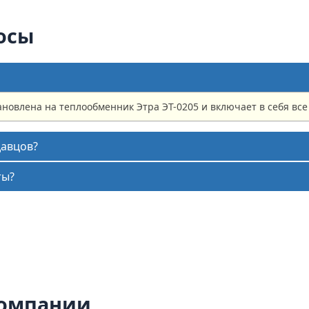
осы
ановлена на теплообменник Этра ЭТ-0205 и включает в себя вс
давцов?
ты?
компании