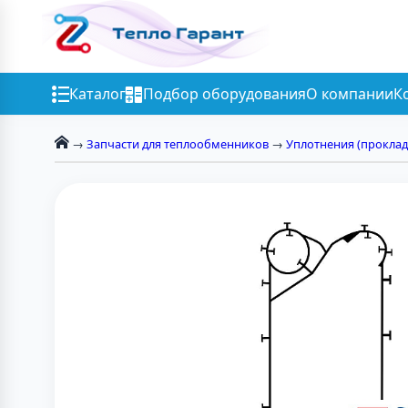
Каталог
Подбор оборудования
О компании
К
→
Запчасти для теплообменников
→
Уплотнения (проклад