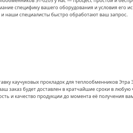
лообменников ЭТ-0205 у нас — процесс простой и бесп
мание специфику вашего оборудования и условия его и
у, и наши специалисты быстро обработают ваш запрос.
вку каучуковых прокладок для теплообменников Этра ЭТ
ш заказ будет доставлен в кратчайшие сроки в любую 
сть и качество продукции до момента её получения ва