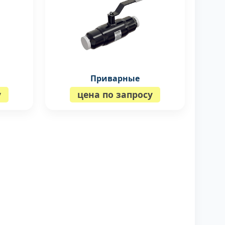
Приварные
у
цена по запросу