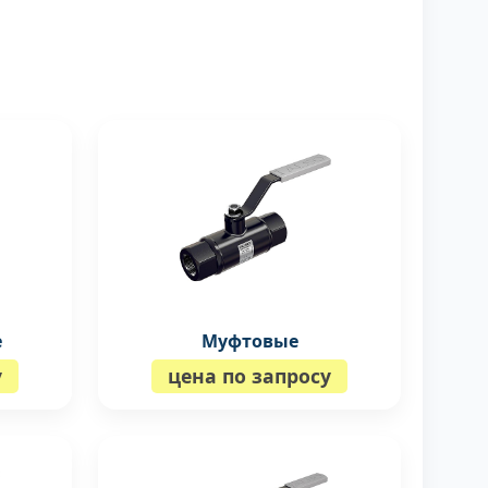
е
Муфтовые
у
цена по запросу