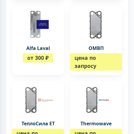
Alfa Laval
ОМВП
от 300 ₽
цена по
запросу
ТеплоСила ET
Thermowave
цена по
цена по