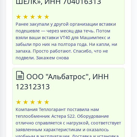
ШЕЛК», ИНН 704016313
★
★
★
★
★
Ранее закупали у другой организации вставки
подешевле — через месяц-два течь. Потом
взяли ваши вставки VT40 для Машимпекс и
забыли про них на полтора года. Ни капли, ни
запаха. Просто работают. Спасибо, что не
подвели. Закажем снова
ООО "Альбатрос", ИНН
12312313
★
★
★
★
★
Компания Теплогарант поставила нам
теплообменник Астера S22. Оборудование
отлично справляется с нагрузкой, соответствует
заявленным характеристикам и оказалось
удобным в эксплуатации. Доставка и установка