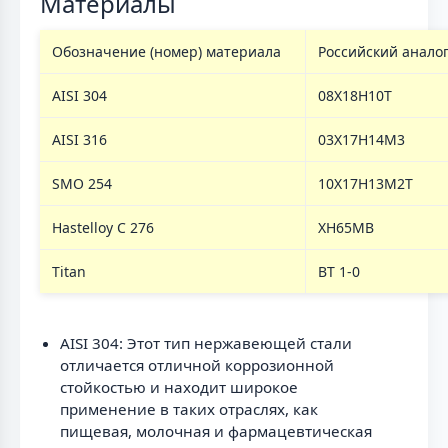
Материалы
Обозначение (номер) материала
Российский анало
AISI 304
08Х18Н10Т
AISI 316
03Х17Н14М3
SMO 254
10Х17Н13М2Т
Hastelloy C 276
ХН65МВ
Titan
ВТ 1-0
AISI 304: Этот тип нержавеющей стали
отличается отличной коррозионной
стойкостью и находит широкое
применение в таких отраслях, как
пищевая, молочная и фармацевтическая