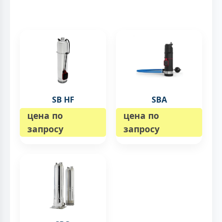
SB HF
SBA
цена по
цена по
запросу
запросу