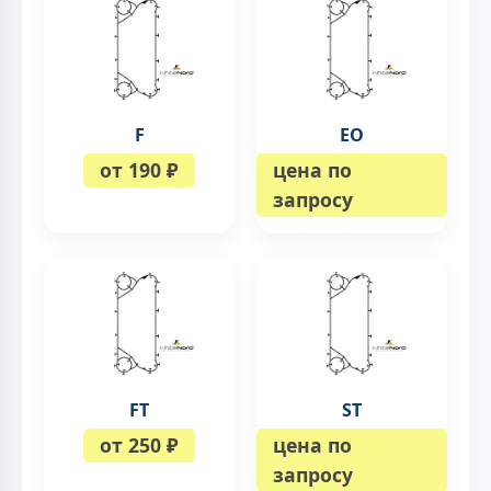
F
EO
от 190 ₽
цена по
запросу
FT
ST
от 250 ₽
цена по
запросу