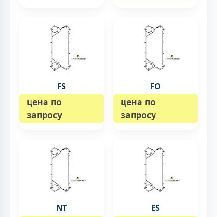
FS
FO
цена по
цена по
запросу
запросу
NT
ES