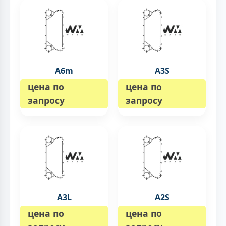
A6m
A3S
цена по
цена по
запросу
запросу
A3L
A2S
цена по
цена по