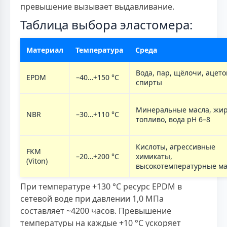
превышение вызывает выдавливание.
Таблица выбора эластомера:
Материал
Температура
Среда
Вода, пар, щёлочи, ацето
EPDM
–40…+150 °С
спирты
Минеральные масла, жи
NBR
–30…+110 °С
топливо, вода pH 6–8
Кислоты, агрессивные
FKM
–20…+200 °С
химикаты,
(Viton)
высокотемпературные ма
При температуре +130 °С ресурс EPDM в
сетевой воде при давлении 1,0 МПа
составляет ~4200 часов. Превышение
температуры на каждые +10 °С ускоряет