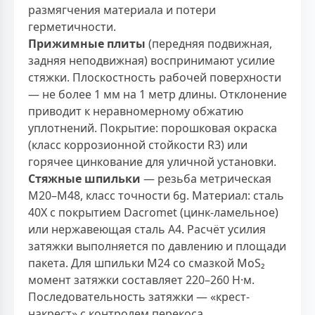
размягчения материала и потери
герметичности.
Прижимные плиты
(передняя подвижная,
задняя неподвижная) воспринимают усилие
стяжки. Плоскостность рабочей поверхности
— не более 1 мм на 1 метр длины. Отклонение
приводит к неравномерному обжатию
уплотнений. Покрытие: порошковая окраска
(класс коррозионной стойкости R3) или
горячее цинкование для уличной установки.
Стяжные шпильки
— резьба метрическая
M20–M48, класс точности 6g. Материал: сталь
40Х с покрытием Dacromet (цинк-ламельное)
или нержавеющая сталь A4. Расчёт усилия
затяжки выполняется по давлению и площади
пакета. Для шпильки M24 со смазкой MoS₂
момент затяжки составляет 220–260 Н·м.
Последовательность затяжки — «крест-
накрест» с контролем перекоса