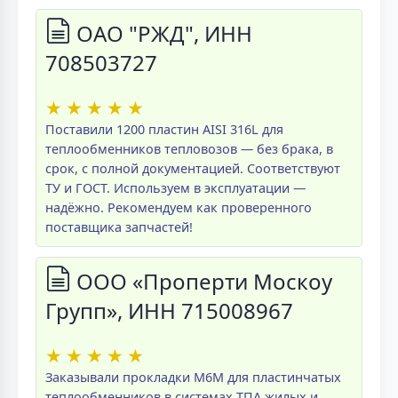
ОАО "РЖД", ИНН
708503727
★
★
★
★
★
Поставили 1200 пластин AISI 316L для
теплообменников тепловозов — без брака, в
срок, с полной документацией. Соответствуют
ТУ и ГОСТ. Используем в эксплуатации —
надёжно. Рекомендуем как проверенного
поставщика запчастей!
ООО «Проперти Москоу
Групп», ИНН 715008967
★
★
★
★
★
Заказывали прокладки M6M для пластинчатых
теплообменников в системах ТПА жилых и