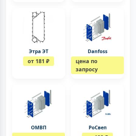
Этра ЭТ
Danfoss
от 181 ₽
цена по
запросу
ОМВП
РоСвеп