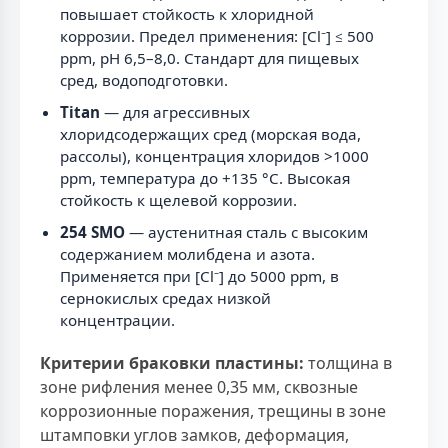
повышает стойкость к хлоридной
коррозии. Предел применения: [Cl⁻] ≤ 500
ppm, pH 6,5–8,0. Стандарт для пищевых
сред, водоподготовки.
Titan
— для агрессивных
хлоридсодержащих сред (морская вода,
рассолы), концентрация хлоридов >1000
ppm, температура до +135 °С. Высокая
стойкость к щелевой коррозии.
254 SMO
— аустенитная сталь с высоким
содержанием молибдена и азота.
Применяется при [Cl⁻] до 5000 ppm, в
сернокислых средах низкой
концентрации.
Критерии браковки пластины:
толщина в
зоне рифления менее 0,35 мм, сквозные
коррозионные поражения, трещины в зоне
штамповки углов замков, деформация,