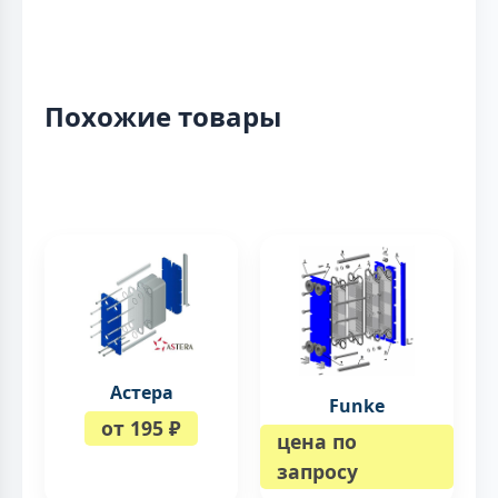
Похожие товары
Астера
Funke
от 195 ₽
цена по
запросу