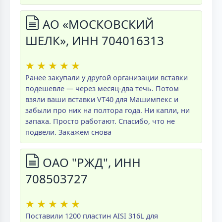
АО «МОСКОВСКИЙ
ШЕЛК», ИНН 704016313
★
★
★
★
★
Ранее закупали у другой организации вставки
подешевле — через месяц-два течь. Потом
взяли ваши вставки VT40 для Машимпекс и
забыли про них на полтора года. Ни капли, ни
запаха. Просто работают. Спасибо, что не
подвели. Закажем снова
ОАО "РЖД", ИНН
708503727
★
★
★
★
★
Поставили 1200 пластин AISI 316L для