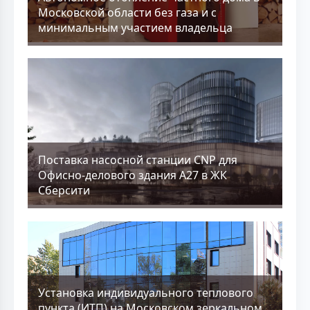
Московской области без газа и с
минимальным участием владельца
Поставка насосной станции CNP для
Офисно-делового здания А27 в ЖК
Сберсити
Установка индивидуального теплового
пункта (ИТП) на Московском зеркальном