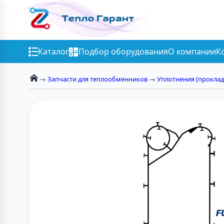
Каталог
Подбор оборудования
О компании
К
→
Запчасти для теплообменников
→
Уплотнения (проклад