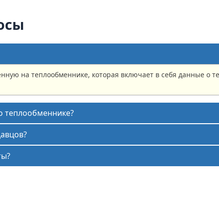
осы
нную на теплообменнике, которая включает в себя данные о т
 о теплообменнике?
давцов?
ты?