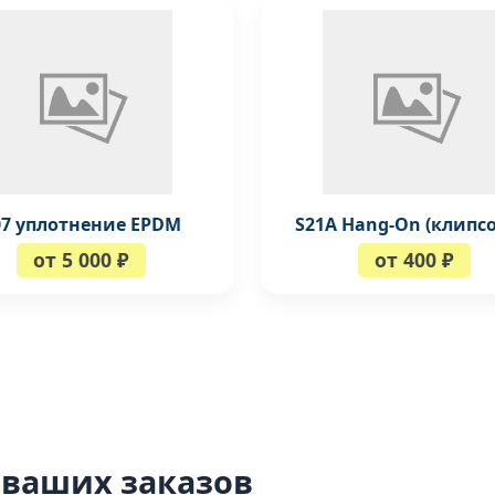
07 уплотнение EPDM
S21A Hang-On (клипсо
от 5 000 ₽
от 400 ₽
 ваших заказов