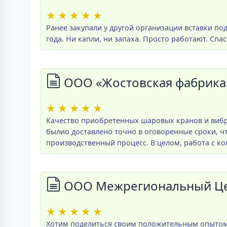
★
★
★
★
★
Ранее закупали у другой организации вставки по
года. Ни капли, ни запаха. Просто работают. Спа
ООО «Жостовская фабрика
★
★
★
★
★
Качество приобретенных шаровых кранов и вибра
былио доставлено точно в оговоренные сроки, чт
производственный процесс. В целом, работа с к
ООО Межрегиональный Цен
★
★
★
★
★
Хотим поделиться своим положительным опытом 