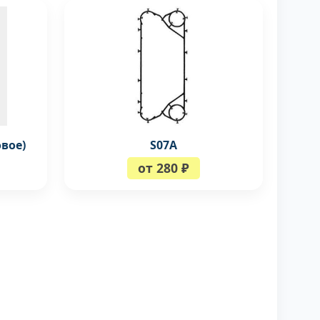
вое)
S07A
от 280 ₽