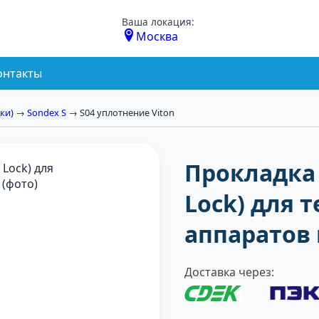
Ваша локация:
Москва
онтакты
ки)
→
Sondex S
→ S04 уплотнение Viton
Прокладка 
Lock) для
аппаратов 
Доставка через: