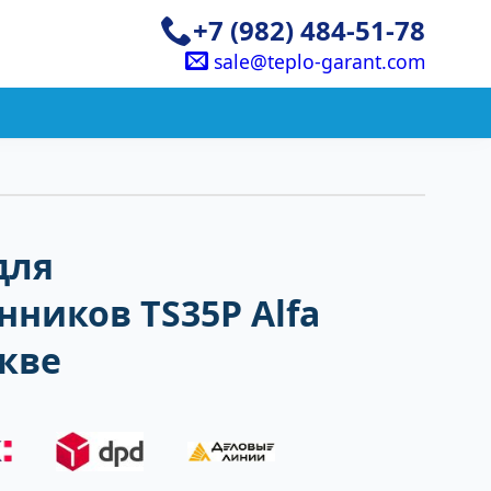
+7 (982) 484-51-78
sale@teplo-garant.com
для
ников TS35P Alfa
скве