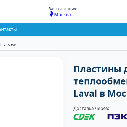
Ваша локация:
Москва
онтакты
l
→ TS35P
Пластины 
теплообмен
Laval в Мо
Доставка через: