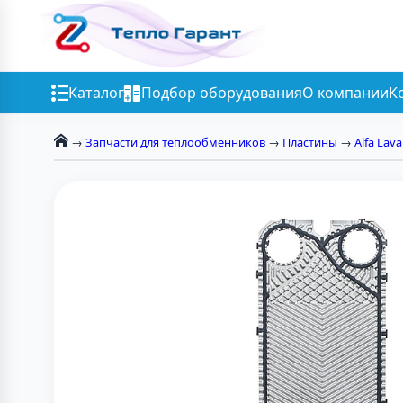
Каталог
Подбор оборудования
О компании
К
→
Запчасти для теплообменников
→
Пластины
→
Alfa Lava