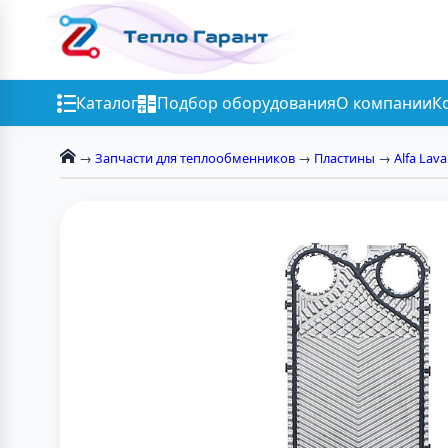
Каталог
Подбор оборудования
О компании
К
→
Запчасти для теплообменников
→
Пластины
→
Alfa Lava