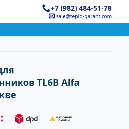
+7 (982) 484-51-78
sale@teplo-garant.com
для
ников TL6B Alfa
скве