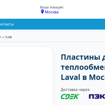
Ваша локация:
Москва
онтакты
l
→ TL6B
Пластины 
теплообмен
Laval в Мо
Доставка через: