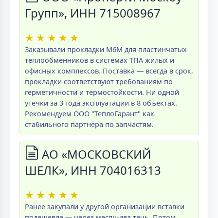
Групп», ИНН 715008967
★
★
★
★
★
Заказывали прокладки M6M для пластинчатых
теплообменников в системах ТПА жилых и
офисных комплексов. Поставка — всегда в срок,
прокладки соответствуют требованиям по
герметичности и термостойкости. Ни одной
утечки за 3 года эксплуатации в 8 объектах.
Рекомендуем ООО "ТеплоГарант" как
стабильного партнёра по запчастям.
АО «МОСКОВСКИЙ
ШЕЛК», ИНН 704016313
★
★
★
★
★
Ранее закупали у другой организации вставки
подешевле — через месяц-два течь. Потом