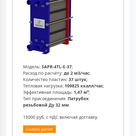
Модель:
SAPR-4TL-E-37
;
Расход по расчёту:
до 2 м3/час
;
Количество пластин:
37 штук
;
Тепловая нагрузка:
109825 ккалл/час
;
Эффективная площадь:
1,47 м²
;
Тип присоединения:
Патрубок
резьбовой Ду 32 мм
.
15000 руб. с НДС включая доставку.
Скачать расчет