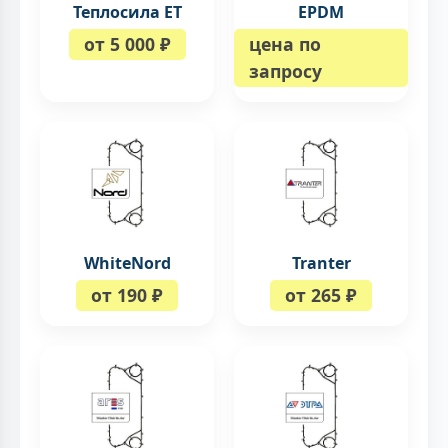
Теплосила ЕТ
EPDM
от 5 000 ₽
цена по
запросу
WhiteNord
Tranter
от 190 ₽
от 265 ₽