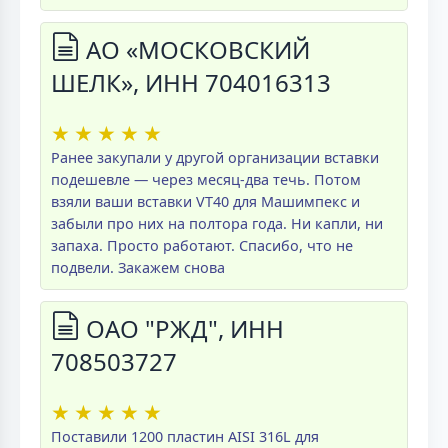
АО «МОСКОВСКИЙ
ШЕЛК», ИНН 704016313
★
★
★
★
★
Ранее закупали у другой организации вставки
подешевле — через месяц-два течь. Потом
взяли ваши вставки VT40 для Машимпекс и
забыли про них на полтора года. Ни капли, ни
запаха. Просто работают. Спасибо, что не
подвели. Закажем снова
ОАО "РЖД", ИНН
708503727
★
★
★
★
★
Поставили 1200 пластин AISI 316L для