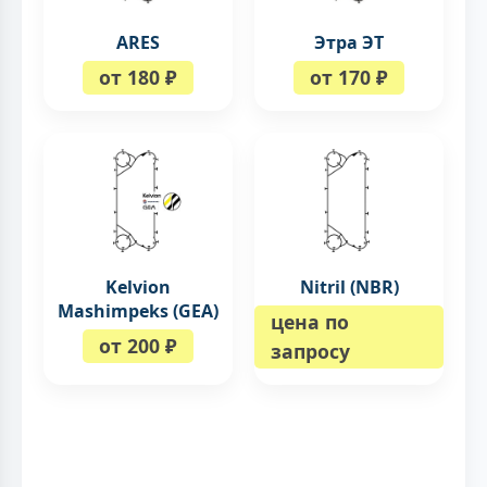
ARES
Этра ЭТ
от 180 ₽
от 170 ₽
Kelvion
Nitril (NBR)
Mashimpeks (GEA)
цена по
от 200 ₽
запросу