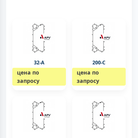
32-А
200-C
цена по
цена по
запросу
запросу