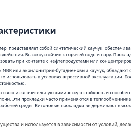
актеристики
р, представляет собой синтетический каучук, обеспечив
здействия. Высокоустойчив к горячей воде и пару. Прокла
льзовать при контакте с нефтепродуктами или концентрир
к NBR или акрилонитрил-бутадиеновый каучук, обладают о
его использовать в условиях агрессивной эксплуатации. Б
стойкостью.
н за свою исключительную химическую стойкость и способ
лочи. Эти прокладки часто применяются в теплообменника
а рабочей среды. Витоновые прокладки выдерживают высо
ущества и используется в зависимости от условий, дел