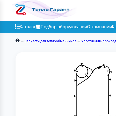
Каталог
Подбор оборудования
О компании
К
→
Запчасти для теплообменников
→
Уплотнения (проклад