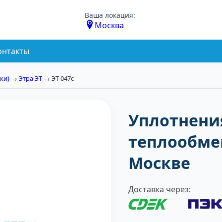
Ваша локация:
Москва
онтакты
ки)
→
Этра ЭТ
→ ЭТ-047с
Уплотнени
теплообмен
Москве
Доставка через: