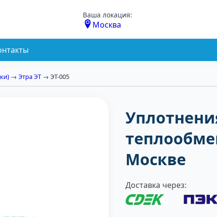
Ваша локация:
Москва
онтакты
ки)
→
Этра ЭТ
→ ЭТ-005
Уплотнени
теплообмен
Москве
Доставка через: