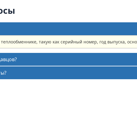
осы
теплообменнике, такую как серийный номер, год выпуска, осн
давцов?
ты?