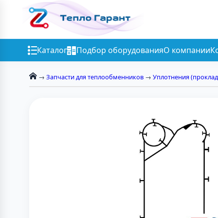
Каталог
Подбор оборудования
О компании
К
→
Запчасти для теплообменников
→
Уплотнения (проклад