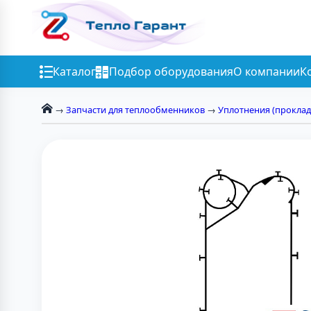
Каталог
Подбор оборудования
О компании
К
→
Запчасти для теплообменников
→
Уплотнения (проклад