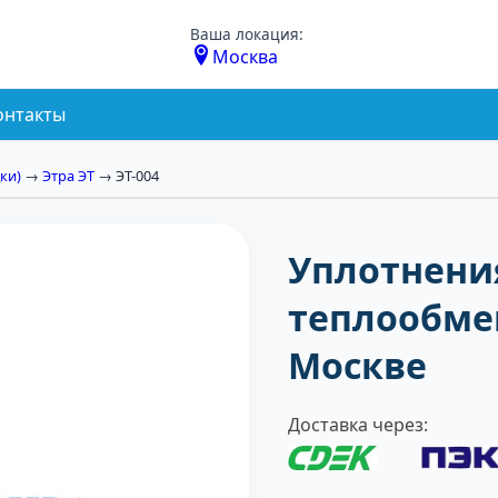
Ваша локация:
Москва
онтакты
ки)
→
Этра ЭТ
→ ЭТ-004
Уплотнени
теплообмен
Москве
Доставка через: