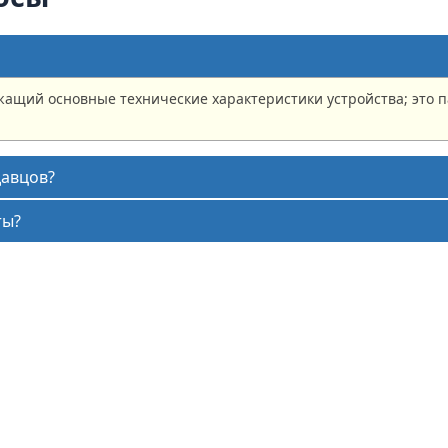
жащий основные технические характеристики устройства; это 
давцов?
ты?