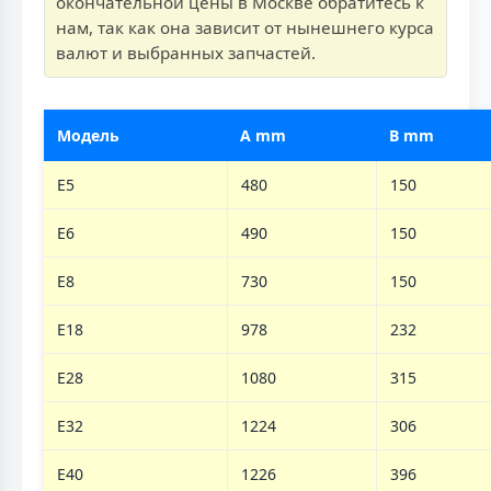
окончательной цены в Москве обратитесь к
нам, так как она зависит от нынешнего курса
валют и выбранных запчастей.
Модель
А mm
B mm
E5
480
150
E6
490
150
E8
730
150
E18
978
232
E28
1080
315
E32
1224
306
E40
1226
396