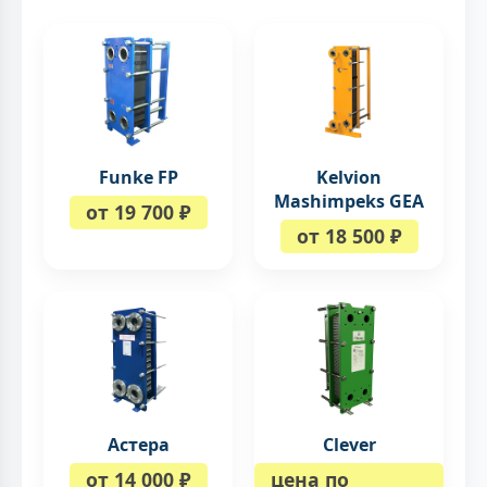
Kelvion
Funke FP
Mashimpeks GEA
от 19 700 ₽
от 18 500 ₽
Астера
Clever
от 14 000 ₽
цена по