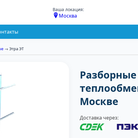
Ваша локация:
Москва
онтакты
ые
→ Этра ЭТ
Разборные
теплообме
Москве
Доставка через: