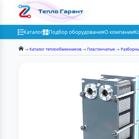
Каталог
Подбор оборудования
О компании
К
→
Каталог теплообменников
→
Пластинчатые
→
Разборн