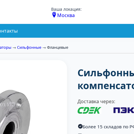
Ваша локация:
Москва
онтакты
саторы
→
Сильфонные
→ Фланцевые
Сильфонны
компенсат
Доставка через:
Более 15 складов по Р