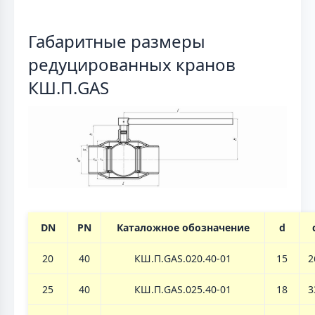
Габаритные размеры
редуцированных кранов
КШ.П.GAS
DN
PN
Каталожное обозначение
d
20
40
КШ.П.GAS.020.40-01
15
2
25
40
КШ.П.GAS.025.40-01
18
3