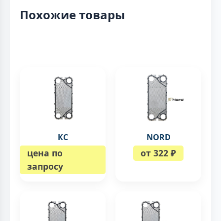
Похожие товары
КС
NORD
цена по
от 322 ₽
запросу