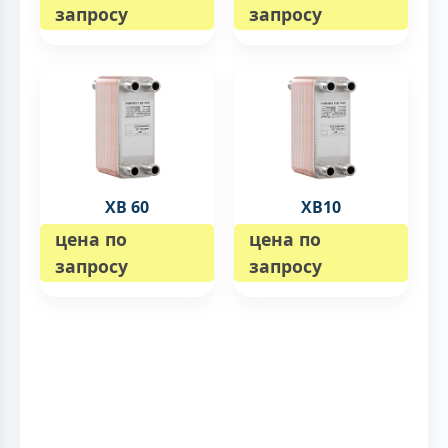
запросу
запросу
XB 60
XB10
цена по
цена по
запросу
запросу