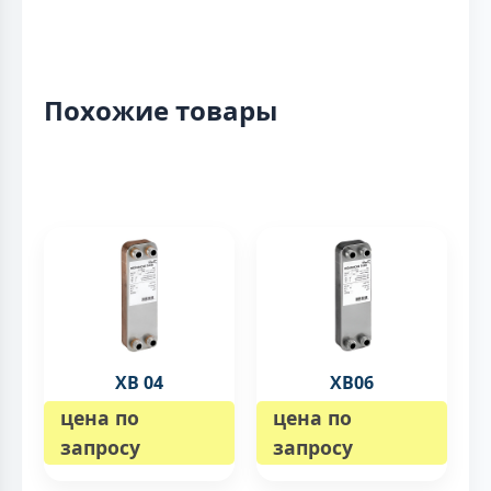
Похожие товары
XB 04
XB06
цена по
цена по
запросу
запросу