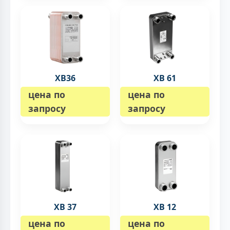
XB36
XB 61
цена по
цена по
запросу
запросу
XB 37
XB 12
цена по
цена по