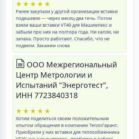
★
★
★
★
★
Ранее закупали у другой организации вставки
подешевле — через месяц-два течь. Потом
взяли ваши вставки VT40 для Машимпекс и
забыли про них на полтора года. Ни капли, ни
запаха. Просто работают. Спасибо, что не
подвели. Закажем снова
ООО Межрегиональный
Центр Метрологии и
Испытаний "Энерготест",
ИНН 7723840318
★
★
★
★
★
Хотим поделиться своим положительным
опытом обращения в компанию ТеплоГарант.
Приобрели у них вставки для теплообменника
VT20, так как выявилась проблема в работе