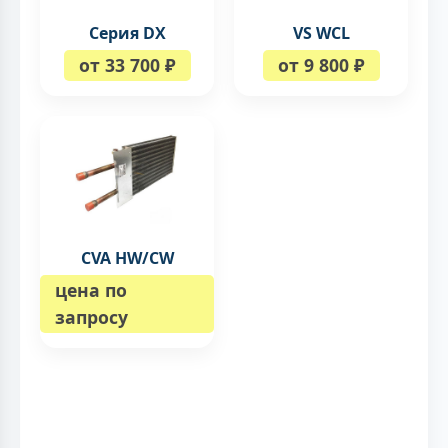
Серия DX
VS WCL
от 33 700 ₽
от 9 800 ₽
CVA HW/CW
цена по
запросу