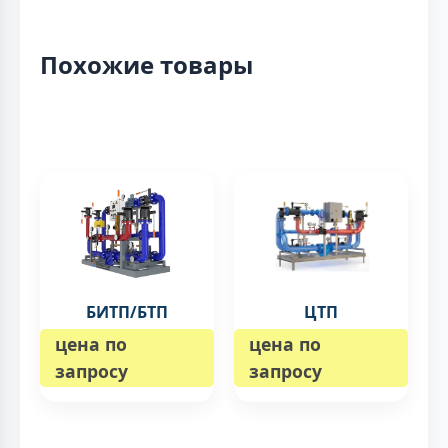
Похожие товары
БИТП/БТП
ЦТП
цена по
цена по
запросу
запросу