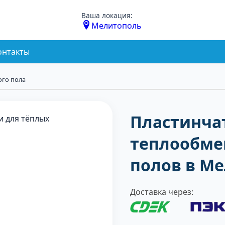
Ваша локация:
Мелитополь
онтакты
ого пола
Пластинча
теплообме
полов в М
Доставка через: