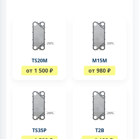
TS20M
M15M
от 1 500 ₽
от 980 ₽
TS35P
T2B