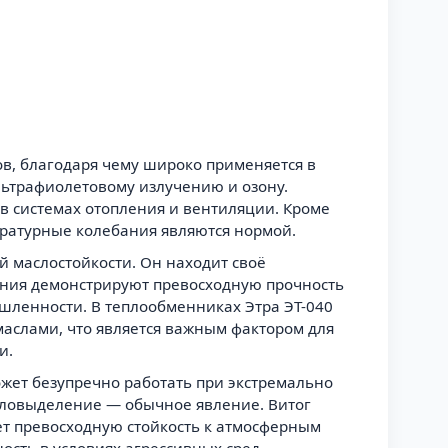
в, благодаря чему широко применяется в
льтрафиолетовому излучению и озону.
 в системах отопления и вентиляции. Кроме
пературные колебания являются нормой.
 маслостойкости. Он находит своё
нения демонстрируют превосходную прочность
шленности. В теплообменниках Этра ЭТ-040
аслами, что является важным фактором для
и.
ожет безупречно работать при экстремально
епловыделение — обычное явление. Витог
ет превосходную стойкость к атмосферным
ость в условиях агрессивных сред,