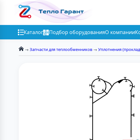
Каталог
Подбор оборудования
О компании
К
→
Запчасти для теплообменников
→
Уплотнения (проклад