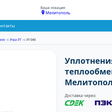
Ваша локация:
Мелитополь
онтакты
ки)
→
Этра ЭТ
→ ЭТ-040
Уплотнени
теплообмен
Мелитопо
Доставка через: