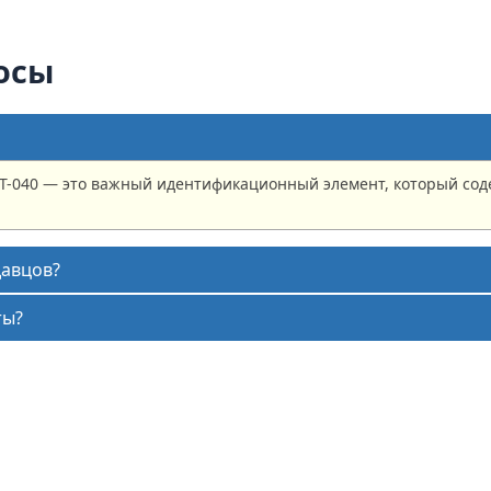
осы
Т-040 — это важный идентификационный элемент, который со
давцов?
ты?