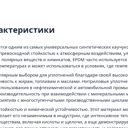
актеристики
тся одним из самых универсальных синтетических каучуко
превосходной стойкостью к атмосферным воздействиям, у
 полярных веществ и химикатов, EPDM часто используется
температурах и может использоваться в условиях, где тем
улярным выбором для уплотнений благодаря своей высокой
йчивость к жирам, топливам и маслами. Нитриловые уплот
использования в нефтехимической и автомобильной промы
роизводительность при взаимодействии с минеральными м
риятиях с многоступенчатыми производственными циклам
стойкостью и химической устойчивостью. Этот материал м
 делает его незаменимым в индустрии, где интенсивное т
еществам, включая кислоты и щелочи, а еще демонстриру
нников, где важна оптимальная герметичность и долговечн