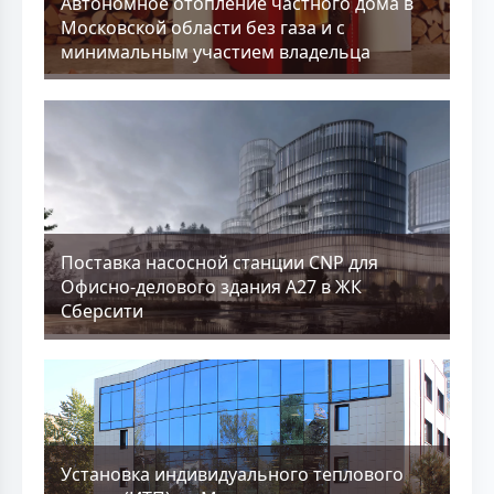
Aвтономное отопление частного дома в
Московской области без газа и с
минимальным участием владельца
Поставка насосной станции CNP для
Офисно-делового здания А27 в ЖК
Сберсити
Установка индивидуального теплового