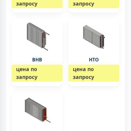
запросу
запросу
ВНВ
НТО
цена по
цена по
запросу
запросу