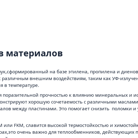
в материалов
чук,сформированный на базе этилена, пропилена и диено
ь к различным внешним воздействиям, таким как УФ-излуч
 в температуре.
ся поразительной прочностью к влиянию минеральных и ис
демонстрируют хорошую сочетаемость с различными маслам
алов между пластинами. Это помогает снизить поломки и 
PM или FKM, славится высокой термостойкостью и химосто
урах,это очень важно для теплообменников, действующих