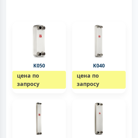
K050
K040
цена по
цена по
запросу
запросу