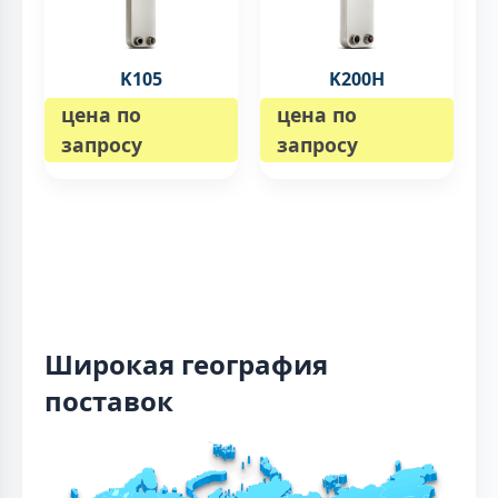
K105
K200H
цена по
цена по
запросу
запросу
Широкая география
поставок