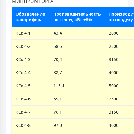
МИНПРОМТОРГА!
Обозначение
Производительность
Производи
калорифера
по теплу, кВт ±8%
по воздуху,
КСк 4-1
43,4
2000
КСк 4-2
58,5
2500
КСк 4-3
70,4
3150
КСк 4-4
88,7
4000
КСк 4-5
115,4
5000
КСк 4-6
59,1
2500
КСк 4-7
76,1
3150
КСк 4-8
97,0
4000