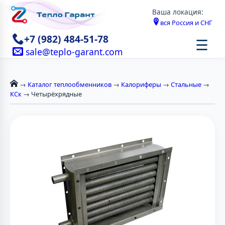
Ваша локация:
вся Россия и СНГ
+7 (982) 484-51-78
☰
sale@teplo-garant.com
→
Каталог теплообменников
→
Калориферы
→
Стальные
→
КСк
→ Четырёхрядные