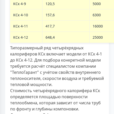
КСк 4-9
120,5
5000
КСк 4-10
157,6
6300
КСк 4-11
417,7
16000
КСк 4-12
648,4
25000
Типоразмерный ряд четырёхрядных
калориферов КСк включает модели от КСк 4-1
до КСк 4-12. Для подбора конкретной модели
требуется расчёт специалистом компании
"ТеплоГарант" с учётом свойств внутреннего
теплоносителя, скорости воздуха и требуемой
тепловой мощности.
Стоимость четырёхрядного калорифера КСк
определяется площадью поверхности
теплообмена, которая зависит от числа труб
по фронту и глубины компоновки.