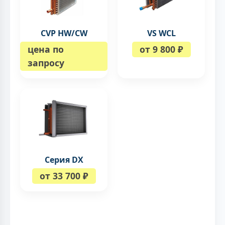
CVP HW/CW
VS WCL
цена по
от 9 800 ₽
запросу
Серия DX
от 33 700 ₽