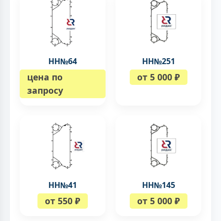
НН№64
НН№251
цена по
от 5 000 ₽
запросу
НН№41
НН№145
от 550 ₽
от 5 000 ₽