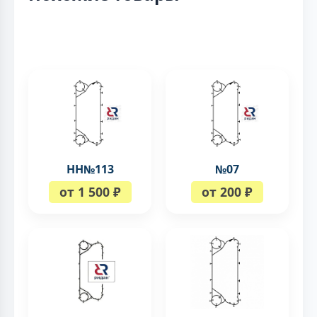
НН№113
№07
от 1 500 ₽
от 200 ₽