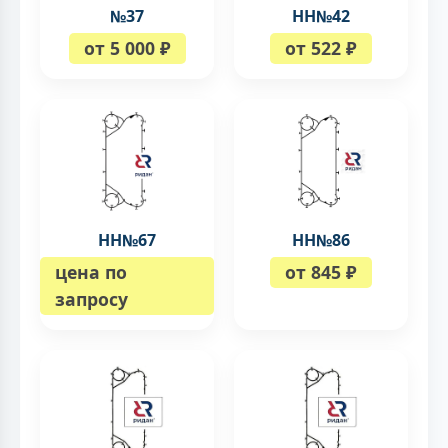
№37
НН№42
от 5 000 ₽
от 522 ₽
НН№67
НН№86
цена по
от 845 ₽
запросу