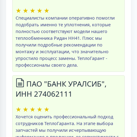
★
★
★
★
★
Специалисты компании оперативно помогли
подобрать именно те уплотнения, которые
полностью соответствуют модели нашего
теплообменника Ридан НН41. Плюс мы
получили подробные рекомендации по
монтажу и эксплуатации, что значительно
упростило процесс замены. ТеплоГарант -
профессионалы своего дела.
ПАО "БАНК УРАЛСИБ",
ИНН 274062111
★
★
★
★
★
Хочется оценить профессиональный подход
сотрудников ТеплоГаранта. На этапе выбора
запчастей мы получили исчерпывающую
информацию о продукции, ее совместимости с