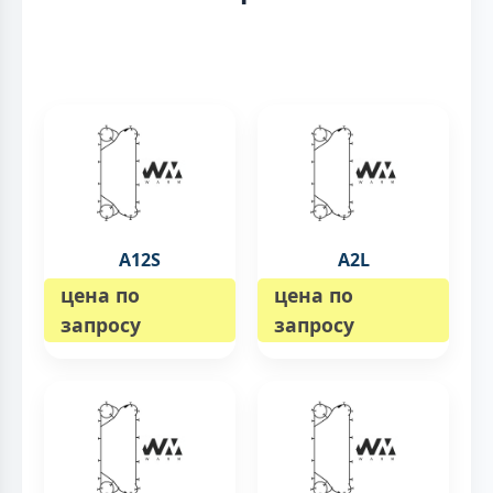
A12S
A2L
цена по
цена по
запросу
запросу