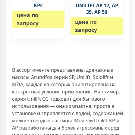
KPC
UNILIFT AP 12, AP
35, AP 50
цена по
цена по
запросу
запросу
В ассортименте представлены дренажные
насосы Grundfos серий SP, Unilift, Sololift и
MDA, каждая из которых ориентирована на
конкретные условия применения. Например,
серия Unilift CC подходит для бытового
использования — она компактна, проста в
установке и справляется с водой, содержащей
мелкие твёрдые частицы. Модели Unilift KP и
AP разработаны для более агрессивных сред