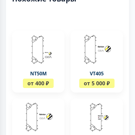
NT50M
VT405
от 400 ₽
от 5 000 ₽