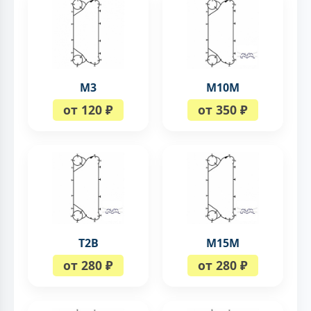
М3
M10M
от 120 ₽
от 350 ₽
T2B
М15М
от 280 ₽
от 280 ₽