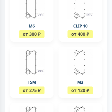
М6
CLIP 10
от 300 ₽
от 400 ₽
Т5М
М3
от 275 ₽
от 120 ₽