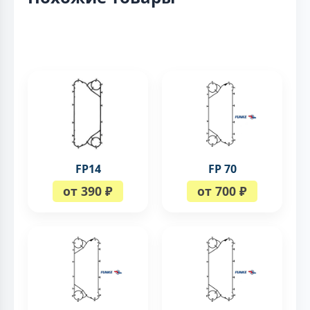
FP14
FP 70
от 390 ₽
от 700 ₽