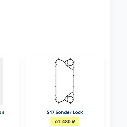
on
S47 Sonder Lock
от 480 ₽