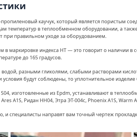
стики
-пропиленовый каучук, который является пористым со
дам температур в теплообменном оборудовании, а такж
ет при правильном уходе за оборудованием.
 в маркировке индекса HT — это говорит о наличии в 
ературе до 165 градусов.
водой, разными гликолями, слабыми растворами кислот 
и условия будут соблюдены, то уплотнительное изделие б
S04, изготовленные из Epdm, устанавливают в теплооб
Ares A1S, Ридан НН04, Этра ЭТ-004с, Phoenix A1S, Warm A1
, и специалисты направят вам точный чертеж прокладк