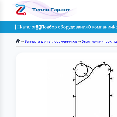
Каталог
Подбор оборудования
О компании
К
→
Запчасти для теплообменников
→
Уплотнения (проклад