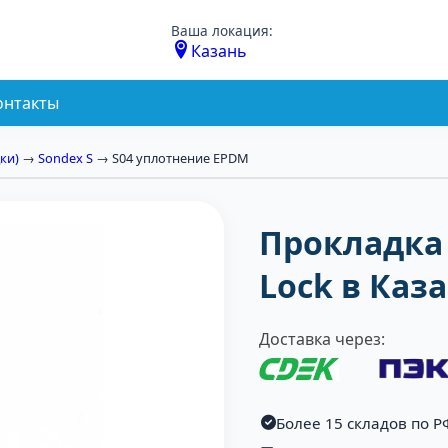
Ваша локация:
Казань
онтакты
ки)
→
Sondex S
→ S04 уплотнение EPDM
Прокладка 
Lock в Каз
Доставка через:
Более 15 складов по Р