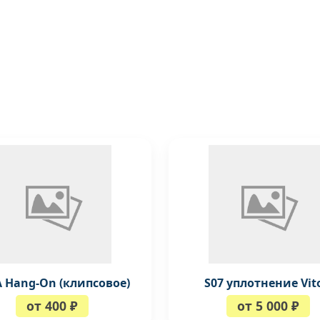
A Hang-On (клипсовое)
S07 уплотнение Vit
от 400 ₽
от 5 000 ₽