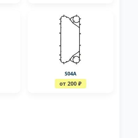
S04A
от 200 ₽