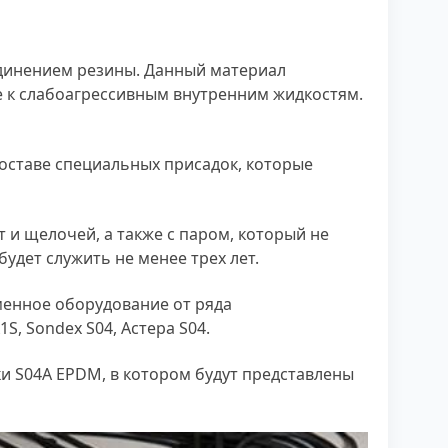
единением резины. Данный материал
е к слабоагрессивным внутренним жидкостям.
составе специальных присадок, которые
и щелочей, а также с паром, который не
удет служить не менее трех лет.
менное оборудование от ряда
S, Sondex S04, Астера S04.
и S04A EPDM, в котором будут представлены