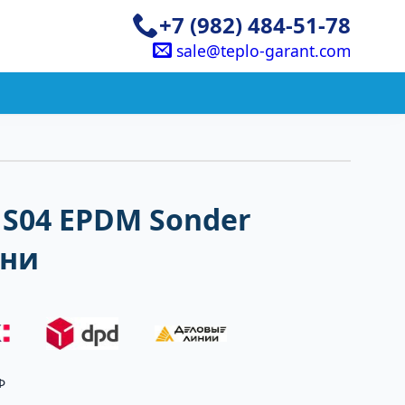
+7 (982) 484-51-78
sale@teplo-garant.com
S04 EPDM Sonder
ани
Ф