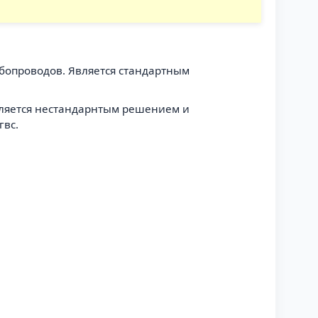
убопроводов. Является стандартным
Является нестандарнтым решением и
гвс.