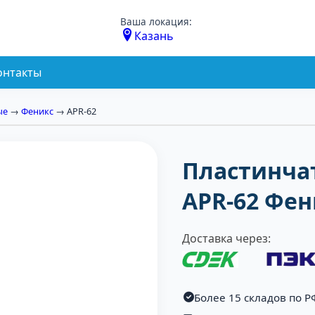
Ваша локация:
Казань
онтакты
ые
→
Феникс
→ APR-62
Пластинча
APR-62 Фен
Доставка через:
Более 15 складов по Р