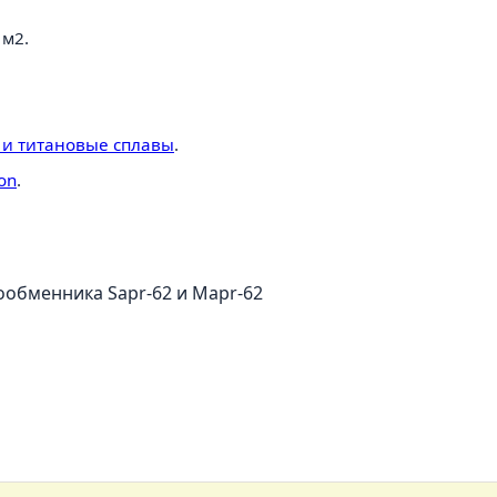
 м2.
54 и титановые сплавы
.
ton
.