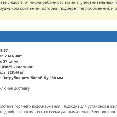
висимости от числа рабочих пластин и уплотнительных пр
трудником компании, который подберет теплообменник и р
E-37
;
до 2 м3/час
;
н:
37 штук
;
109825 ккалл/час
;
адь:
328,44 м²
;
я:
Патрубок резьбовой Ду 150 мм
.
включая доставку.
системе горячего водоснабжения. Подходит для установки в 
е подробно ознакомьтесь со всеми данными теплообменного апп