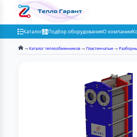
Каталог
Подбор оборудования
О компании
К
→
Каталог теплообменников
→
Пластинчатые
→
Разборн