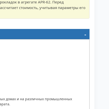
окладок в агрегате APR-62. Перед
ассчитает стоимость, учитывая параметры его
жилых домах и на различных промышленных
арата.